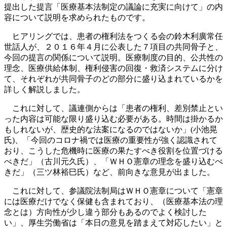
提出した提言「医療基本法制定の議論に充実に向けて」の内
容について説明を求められたものです。
ヒアリングでは、患者の権利法をつくる会の鈴木利廣常任
世話人が、２０１６年４月に公表した７項目の共同骨子と、
今回の提言の関係について説明。医療制度の目的、公共性の
理念、医療供給体制、権利侵害の回復・救済システムに分け
て、それぞれが共同骨子のどの部分に盛り込まれているかを
詳しく解説しました。
これに対して、議連側からは「患者の権利、差別禁止とい
った内容は可能な限り盛り込む必要がある。時間は掛かるか
もしれないが、歴史的な法案になるのではないか」(小池晃
氏)、「今回のコロナ禍では医療の重要性が強く認識されて
おり、こうした危機時に医療の果たすべき役割を位置づける
べきだ」（古川元久氏）、「ＷＨＯ憲章の理念を盛り込むべ
きだ」（三ツ林裕巳氏）など、前向きな意見が出ました。
これに対して、参議院法制局はＷＨＯ憲章について「憲章
には医療だけでなく保健も含まれており、（医療基本法の理
念とは）方向性が少し違う部分もあるのでよく検討した
い」、厚生労働省は「本日の意見を踏まえて対応したい」と