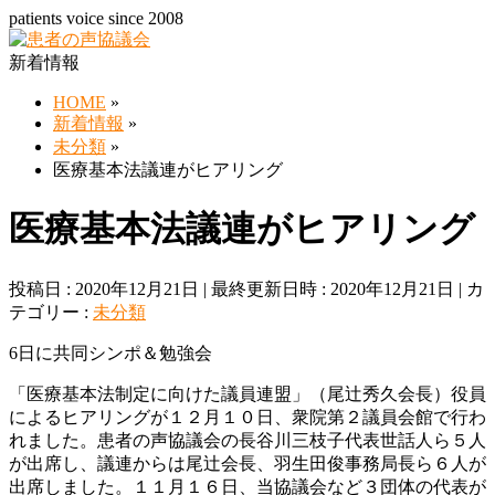
patients voice since 2008
新着情報
HOME
»
新着情報
»
未分類
»
医療基本法議連がヒアリング
医療基本法議連がヒアリング
投稿日 : 2020年12月21日
最終更新日時 : 2020年12月21日
カ
テゴリー :
未分類
6日に共同シンポ＆勉強会
「医療基本法制定に向けた議員連盟」（尾辻秀久会長）役員
によるヒアリングが１２月１０日、衆院第２議員会館で行わ
れました。患者の声協議会の長谷川三枝子代表世話人ら５人
が出席し、議連からは尾辻会長、羽生田俊事務局長ら６人が
出席しました。１１月１６日、当協議会など３団体の代表が