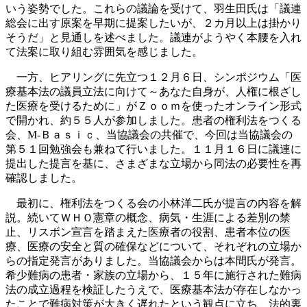
いう姿勢でした。これらの議論を受けて、羽生田氏は「議連
総会に出す原案を早期に提案したいが、２カ月以上は掛かり
そうだ」と見通しを述べました。議連がようやく本腰を入れ
て法案に取り組む雰囲気を感じました。
一方、ヒアリングに先立つ１２月６日、シンポジウム「医
療基本法の議員立法に向けて～あなた自身が、人権に根ざし
た医療を受けるために」がＺｏｏｍを使ったオンライン形式
で開かれ、約５５人が参加しました。患者の権利法をつくる
会、М‐Ｂａｓｉｃ、当協議会の共催で、今回は当協議会の
第５１回勉強会も兼ねて行いました。１１月１６日に議連に
提出した提言を基に、さまざまな立場から同法の必要性を再
確認しました。
最初に、権利法をつくる会の小林洋二氏が提言の内容を解
説。続いてＷＨＯ憲章の概念、病気・生涯による差別の禁
止、リスボン宣言を踏まえた医療者の役割、患者本位の医
療、医療の安全と質の確保などについて、それぞれの立場か
らの指定発言がありました。当協議会からは本間氏が発言。
希少難病の患者・家族の立場から、１５年に施行された難病
法の成立過程を検証したうえで、医療基本法が存在しなかっ
たことで難病対策が大きく遅れたという観点に立ち、法的裏