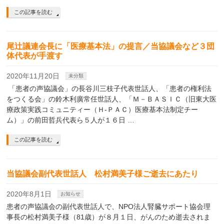
この記事を読む
尾辻議連会長に「医療基本法」の提言／当協議会など３団
体代表が手渡す
2020年11月20日
未分類
「患者の声協議会」の長谷川三枝子代表世話人、「患者の権利法
をつくる会」の鈴木利廣常任世話人、「Ｍ－ＢＡＳＩＣ（旧東大医
療政策実践コミュニティー（Ｈ-ＰＡＣ）医療基本法制定チー
ム）」の前田哲兵代表ら５人が１６日 …
この記事を読む
当協議会副代表世話人 松村満美子様ご逝去にあたり
2020年8月1日
お知らせ
患者の声協議会の副代表世話人で、NPO法人腎臓サポート協会理
事長の松村満美子様（81歳）が８月１日、がんのため逝去されま