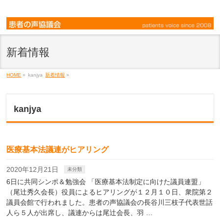
新着情報
HOME
»
kanjya
新着情報
»
kanjya
医療基本法議連がヒアリング
2020年12月21日
未分類
6日に共同シンポ＆勉強会 「医療基本法制定に向けた議員連盟」
（尾辻秀久会長）役員によるヒアリングが１２月１０日、衆院第２
議員会館で行われました。患者の声協議会の長谷川三枝子代表世話
人ら５人が出席し、議連からは尾辻会長、羽 …